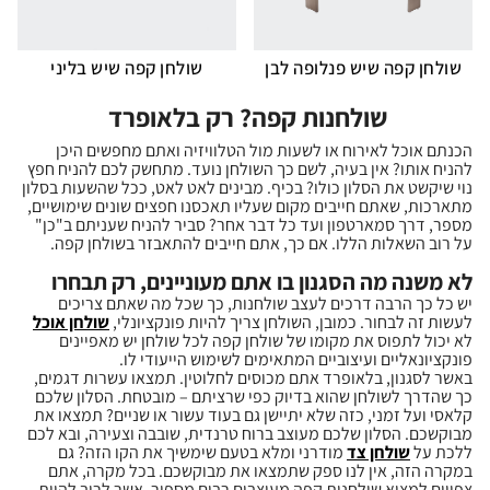
שולחן קפה שיש פנלופה לבן
שולחן קפה שיש בליני
שולחנות קפה? רק בלאופרד
הכנתם אוכל לאירוח או לשעות מול הטלוויזיה ואתם מחפשים היכן
להניח אותו? אין בעיה, לשם כך השולחן נועד. מתחשק לכם להניח חפץ
נוי שיקשט את הסלון כולו? בכיף. מבינים לאט לאט, ככל שהשעות בסלון
מתארכות, שאתם חייבים מקום שעליו תאכסנו חפצים שונים שימושיים,
מספר, דרך סמארטפון ועד כל דבר אחר? סביר להניח שעניתם ב"כן"
על רוב השאלות הללו. אם כך, אתם חייבים להתאבזר בשולחן קפה.
לא משנה מה הסגנון בו אתם מעוניינים, רק תבחרו
יש כל כך הרבה דרכים לעצב שולחנות, כך שכל מה שאתם צריכים
לעשות זה לבחור. כמובן, השולחן צריך להיות פונקציונלי,
שולחן אוכל
לא יכול לתפוס את מקומו של שולחן קפה לכל שולחן יש מאפיינים
פונקציונאליים ועיצוביים המתאימים לשימוש הייעודי לו.
באשר לסגנון, בלאופרד אתם מכוסים לחלוטין. תמצאו עשרות דגמים,
כך שהדרך לשולחן שהוא בדיוק כפי שרציתם – מובטחת. הסלון שלכם
קלאסי ועל זמני, כזה שלא יתיישן גם בעוד עשור או שניים? תמצאו את
מבוקשכם. הסלון שלכם מעוצב ברוח טרנדית, שובבה וצעירה, ובא לכם
ללכת על
שולחן צד
מודרני ומלא בטעם שימשיך את הקו הזה? גם
במקרה הזה, אין לנו ספק שתמצאו את מבוקשכם. בכל מקרה, אתם
צפויים למצוא שולחנות קפה מעוצבים רבים מספור, אשר לרוב להיות