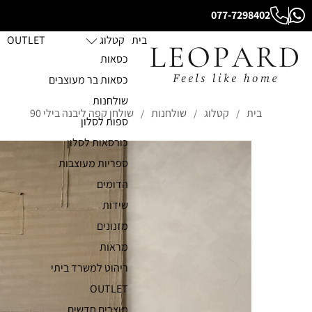
077-7298402
בית
קטלוג
OUTLET
כסאות
כסאות בר מעוצבים
שולחנות
בית
קטלוג
שולחנות
שולחן קפה ליבנה בילי 90
/
/
/
ספות לסלון
כורסאות לסלון
ספריות מעוצבות
הדומים
שידות
מזנונים
מראות
ריהוט למשרד ביתי
OUTLET
מוצרים חדשים