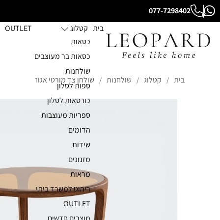
077-7298402
בית
קטלוג
OUTLET
כסאות
כסאות בר מעוצבים
שולחנות
בית
קטלוג
שולחנות
שולחן צד מורטי אגוז
/
/
/
ספות לסלון
כורסאות לסלון
ספריות מעוצבות
הדומים
שידות
מזנונים
מראות
ריהוט למשרד ביתי
OUTLET
מוצרים חדשים