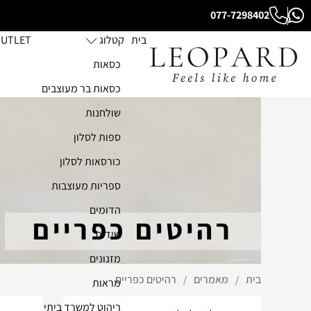
077-7298402
בית
קטלוג
UTLET
כסאות
כסאות בר מעוצבים
שולחנות
ספות לסלון
כורסאות לסלון
ספריות מעוצבות
הדומים
רהיטים כפריים
שידות
מזנונים
בית
מאמרים
רהיטים כפריים
/
/
מראות
ריהוט למשרד ביתי