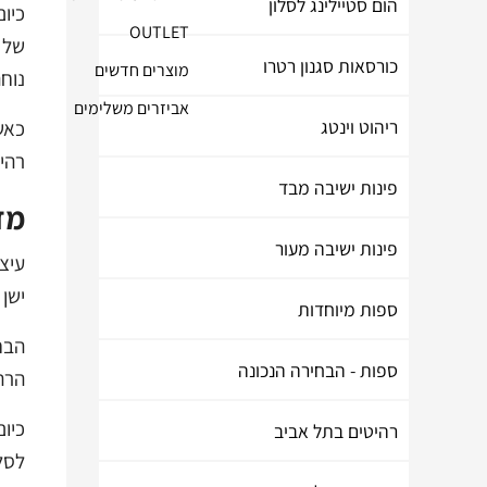
הום סטיילינג לסלון
כיום
OUTLET
של 
כורסאות סגנון רטרו
מוצרים חדשים
נוחה
אביזרים משלימים
ריהוט וינטג
כאש
רהי
פינות ישיבה מבד
מד
פינות ישיבה מעור
עיצ
ישן 
ספות מיוחדות
הבח
ספות - הבחירה הנכונה
הרה
כיום
רהיטים בתל אביב
לסלו