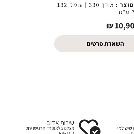
מוצר :
אורך 330 | עומק 132
₪
10,9
השארת פרטים
שירות אדיב
 שיש למי
אצלנו בלאופרד תרגישו יחס
ם
חם ואוהב