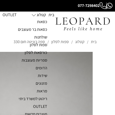
077-7298402
בית
קטלוג
OUTLET
כסאות
כסאות בר מעוצבים
שולחנות
בית
קטלוג
ספות לסלון
ספה בוניטה חום 330
/
/
/
ספות לסלון
כורסאות לסלון
ספריות מעוצבות
הדומים
שידות
מזנונים
מראות
ריהוט למשרד ביתי
OUTLET
מוצרים חדשים