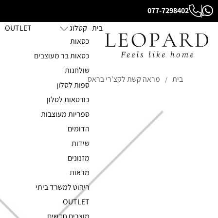
077-7298402
בית
קטלוג
OUTLET
כסאות
כסאות בר מעוצבים
שולחנות
בית
מראה קשת לקצ'רי בראס
/
ספות לסלון
כורסאות לסלון
ספריות מעוצבות
הדומים
שידות
מזנונים
מראות
ריהוט למשרד ביתי
OUTLET
מוצרים חדשים