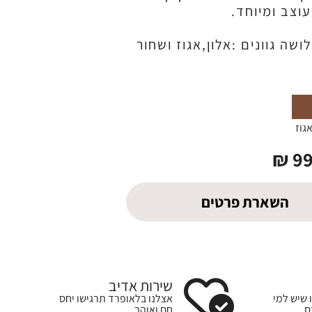
וצב ומיוחד.
שה גוונים :אלון,אגוז ושחור
גוז
₪
9
השארת פרטים
שירות אדיב
 שיש למי
אצלנו בלאופרד תרגישו יחס
ם
חם ואוהב