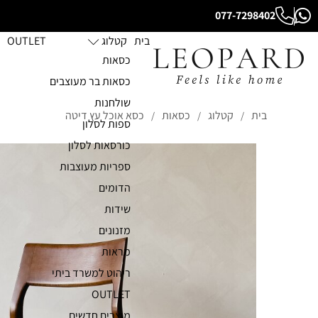
077-7298402
בית
קטלוג
OUTLET
כסאות
כסאות בר מעוצבים
שולחנות
בית
קטלוג
כסאות
כסא אוכל עץ דיטה
/
/
/
ספות לסלון
כורסאות לסלון
ספריות מעוצבות
הדומים
שידות
מזנונים
מראות
ריהוט למשרד ביתי
OUTLET
מוצרים חדשים