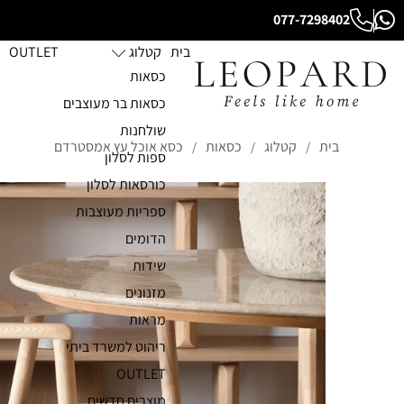
077-7298402
בית
קטלוג
OUTLET
כסאות
כסאות בר מעוצבים
שולחנות
בית
קטלוג
כסאות
כסא אוכל עץ אמסטרדם
/
/
/
ספות לסלון
כורסאות לסלון
ספריות מעוצבות
הדומים
שידות
מזנונים
מראות
ריהוט למשרד ביתי
OUTLET
מוצרים חדשים