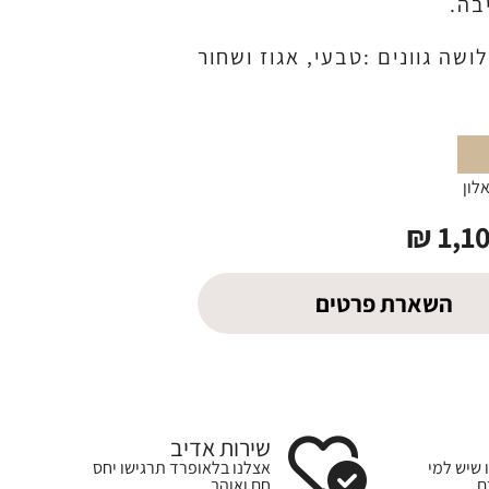
בה.
ושה גוונים :טבעי, אגוז ושחור
לון
₪
1,1
השארת פרטים
שירות אדיב
 שיש למי
אצלנו בלאופרד תרגישו יחס
ם
חם ואוהב