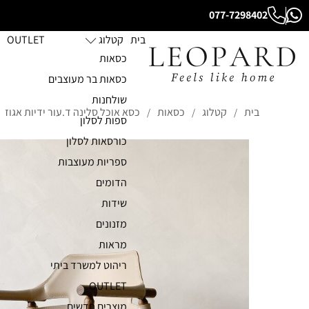
077-7298402
בית
קטלוג
OUTLET
כסאות
כסאות בר מעוצבים
שולחנות
בית
קטלוג
כסאות
כסא אוכל סלינה ד.עור ידיות אגוז
/
/
/
ספות לסלון
כורסאות לסלון
ספריות מעוצבות
הדומים
שידות
מזנונים
מראות
ריהוט למשרד ביתי
OUTLET
מוצרים חדשים