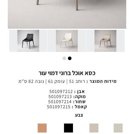
כסא אוכל ברוני דמוי עור
מידות המוצר :
רוחב 51 | עומק 61 | גובה 82 ס"מ
אבן :
501097212
מוקה:
501097213
שחור:
501097214
קאמל :
501097215
צבע