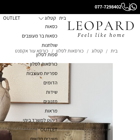
077-7298402
בית
קטלוג
OUTLET
כסאות
כסאות בר מעוצבים
שולחנות
בית
קטלוג
כורסאות לסלון
כורסא עור אקסנט
/
/
/
ספות לסלון
כורסאות לסלון
ספריות מעוצבות
הדומים
שידות
מזנונים
מראות
ריהוט למשרד ביתי
OUTLET
מוצרים חדשים