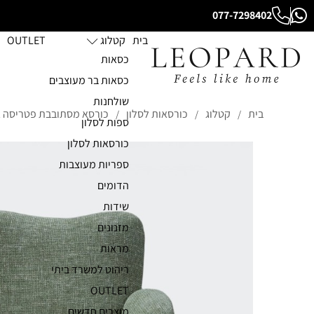
077-7298402
בית
קטלוג
OUTLET
כסאות
כסאות בר מעוצבים
שולחנות
בית
קטלוג
כורסאות לסלון
כורסא מסתובבת פטריסה אר
/
/
/
ספות לסלון
כורסאות לסלון
ספריות מעוצבות
הדומים
שידות
מזנונים
מראות
ריהוט למשרד ביתי
OUTLET
מוצרים חדשים