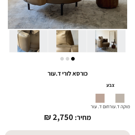
כורסא לורי ד.עור
צבע
מוקה ד.עור
חום ד. עור
₪
2,750
מחיר: