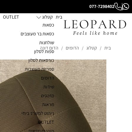
077-7298402
בית
קטלוג
OUTLET
כסאות
כסאות בר מעוצבים
שולחנות
בית
קטלוג
הדומים
הדום דונה
/
/
/
ספות לסלון
כורסאות לסלון
ספריות מעוצבות
הדומים
שידות
מזנונים
מראות
ריהוט למשרד ביתי
OUTLET
מוצרים חדשים