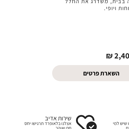
 בבית, משדרג את החלל
ות ויופי.
₪
2,4
השארת פרטים
שירות אדיב
 שיש למי
אצלנו בלאופרד תרגישו יחס
ם
חם ואוהב